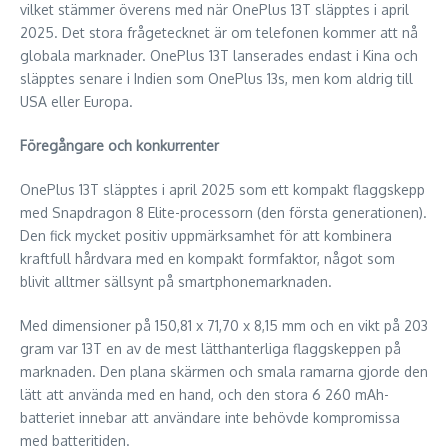
vilket stämmer överens med när OnePlus 13T släpptes i april
2025. Det stora frågetecknet är om telefonen kommer att nå
globala marknader. OnePlus 13T lanserades endast i Kina och
släpptes senare i Indien som OnePlus 13s, men kom aldrig till
USA eller Europa.
Föregångare och konkurrenter
OnePlus 13T släpptes i april 2025 som ett kompakt flaggskepp
med Snapdragon 8 Elite-processorn (den första generationen).
Den fick mycket positiv uppmärksamhet för att kombinera
kraftfull hårdvara med en kompakt formfaktor, något som
blivit alltmer sällsynt på smartphonemarknaden.
Med dimensioner på 150,81 x 71,70 x 8,15 mm och en vikt på 203
gram var 13T en av de mest lätthanterliga flaggskeppen på
marknaden. Den plana skärmen och smala ramarna gjorde den
lätt att använda med en hand, och den stora 6 260 mAh-
batteriet innebar att användare inte behövde kompromissa
med batteritiden.