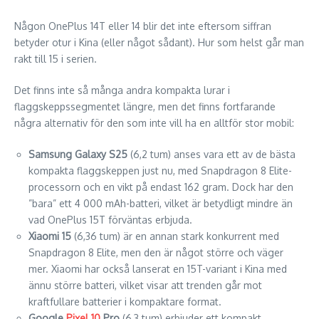
Någon OnePlus 14T eller 14 blir det inte eftersom siffran
betyder otur i Kina (eller något sådant). Hur som helst går man
rakt till 15 i serien.
Det finns inte så många andra kompakta lurar i
flaggskeppssegmentet längre, men det finns fortfarande
några alternativ för den som inte vill ha en alltför stor mobil:
Samsung Galaxy S25
(6,2 tum) anses vara ett av de bästa
kompakta flaggskeppen just nu, med Snapdragon 8 Elite-
processorn och en vikt på endast 162 gram. Dock har den
”bara” ett 4 000 mAh-batteri, vilket är betydligt mindre än
vad OnePlus 15T förväntas erbjuda.
Xiaomi 15
(6,36 tum) är en annan stark konkurrent med
Snapdragon 8 Elite, men den är något större och väger
mer. Xiaomi har också lanserat en 15T-variant i Kina med
ännu större batteri, vilket visar att trenden går mot
kraftfullare batterier i kompaktare format.
Google
Pixel 10
Pro
(6,3 tum) erbjuder ett kompakt