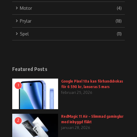
Motor
(4)
Prylar
(18)
Spel
(11)
Featured Posts
Google Pixel 10a kan förhandsbokas
1
för 6 590 kr, lanseras 5 mars
februari 25, 2026
RedMagic 11 Air – Slimmad gaminglur
2
med inbyggd fläkt
januari 28, 2026