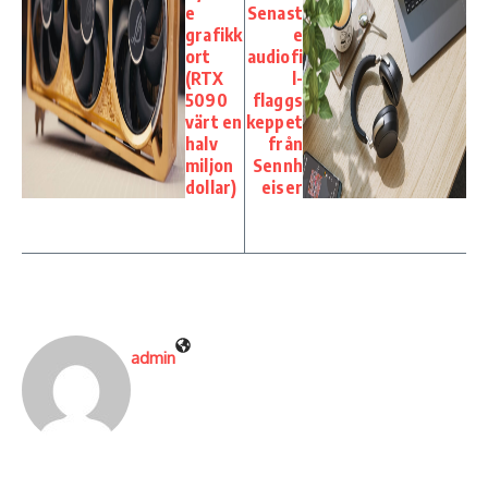
e
Senast
grafikk
e
ort
audiofi
(RTX
l-
5090
flaggs
värt en
keppet
halv
från
miljon
Sennh
dollar)
eiser
admin