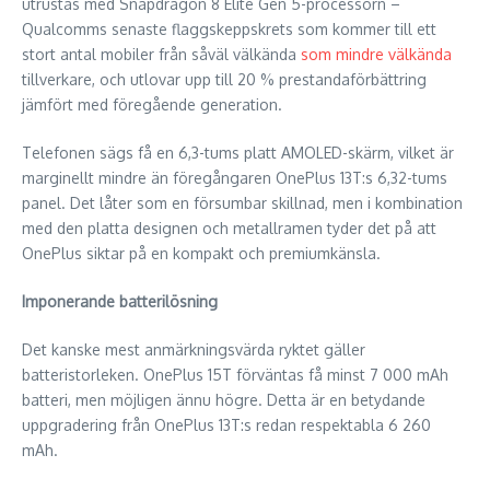
utrustas med Snapdragon 8 Elite Gen 5-processorn –
Qualcomms senaste flaggskeppskrets som kommer till ett
stort antal mobiler från såväl välkända
som mindre välkända
tillverkare, och utlovar upp till 20 % prestandaförbättring
jämfört med föregående generation.
Telefonen sägs få en 6,3-tums platt AMOLED-skärm, vilket är
marginellt mindre än föregångaren OnePlus 13T:s 6,32-tums
panel. Det låter som en försumbar skillnad, men i kombination
med den platta designen och metallramen tyder det på att
OnePlus siktar på en kompakt och premiumkänsla.
Imponerande batterilösning
Det kanske mest anmärkningsvärda ryktet gäller
batteristorleken. OnePlus 15T förväntas få minst 7 000 mAh
batteri, men möjligen ännu högre. Detta är en betydande
uppgradering från OnePlus 13T:s redan respektabla 6 260
mAh.