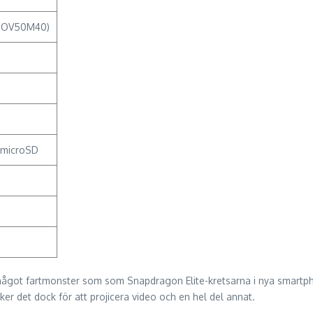
n OV50M40)
M/microSD
är något fartmonster som som Snapdragon Elite-kretsarna i nya smar
 det dock för att projicera video och en hel del annat.