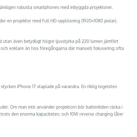
h, nämligen robusta smartphones med inbyggda projektorer.
der en projektor med Full HD-upplösning (1920×1080 pixlar).
d utan även betydligt högre ljusstyrka på 220 lumen jämfört
re och enklare än hos föregångarna där manuell fokusering ofta
a stycken iPhone 17 staplade på varandra. En riktig tegelsten
uder. Om man inte använder projektorn bör batteritiden räcka i
 trots den enorma kapaciteten, och 10W reverse charging låter