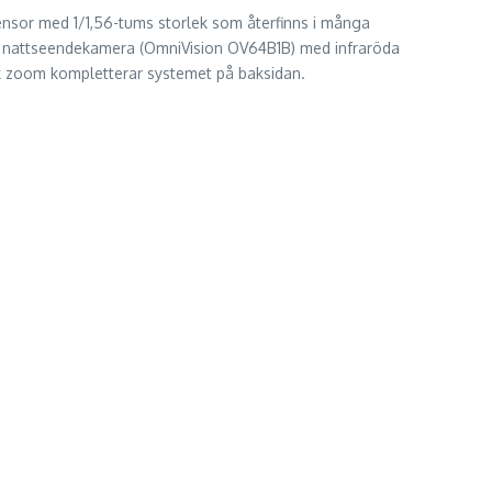
sor med 1/1,56-tums storlek som återfinns i många
s nattseendekamera (OmniVision OV64B1B) med infraröda
sk zoom kompletterar systemet på baksidan.