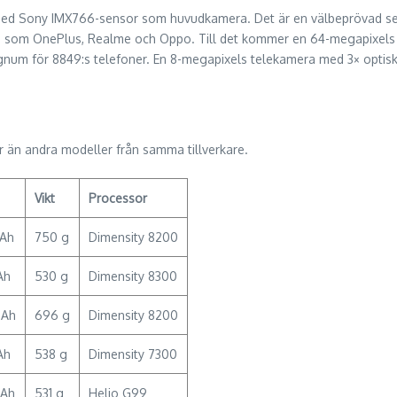
ed Sony IMX766-sensor som huvudkamera. Det är en välbeprövad sen
are som OnePlus, Realme och Oppo. Till det kommer en 64-megapixel
 signum för 8849:s telefoner. En 8-megapixels telekamera med 3× opti
er än andra modeller från samma tillverkare.
Vikt
Processor
mAh
750 g
Dimensity 8200
Ah
530 g
Dimensity 8300
mAh
696 g
Dimensity 8200
Ah
538 g
Dimensity 7300
mAh
531 g
Helio G99