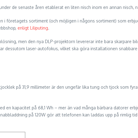
har under de senaste åren etablerat en liten nisch inom en annan nisc
en i företagets sortiment (och möjligen i någons sortiment) som erbju
webbshop,
enligt Liliputing
.
plösning, men den nya DLP-projektorn levererar inte bara skarpare bil
har dessutom laser-autofokus, vilket ska göra installationen snabba
tjocklek på 31,9 millimeter är den ungefär lika tung och tjock som fyr
 med en kapacitet på 68,1 Wh – mer än vad många bärbara datorer erbj
nabbladdning på 120W gör att telefonen kan laddas upp på rimlig tid