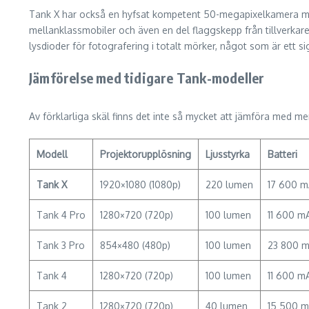
Tank X har också en hyfsat kompetent 50-megapixelkamera m
mellanklassmobiler och även en del flaggskepp från tillverk
lysdioder för fotografering i totalt mörker, något som är ett
Jämförelse med tidigare Tank-modeller
Av förklarliga skäl finns det inte så mycket att jämföra med m
Modell
Projektorupplösning
Ljusstyrka
Batteri
Tank X
1920×1080 (1080p)
220 lumen
17 600 
Tank 4 Pro
1280×720 (720p)
100 lumen
11 600 m
Tank 3 Pro
854×480 (480p)
100 lumen
23 800 
Tank 4
1280×720 (720p)
100 lumen
11 600 m
Tank 2
1280×720 (720p)
40 lumen
15 500 