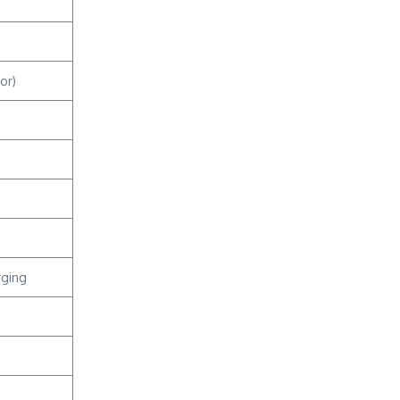
or)
s
rging