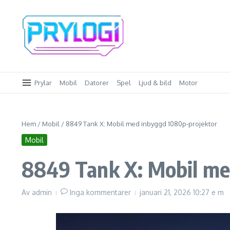
Hoppa till innehåll
Prylar
Mobil
Datorer
Spel
Ljud & bild
Motor
Hem
/
Mobil
/
8849 Tank X: Mobil med inbyggd 1080p-projektor
Mobil
8849 Tank X: Mobil me
Av
admin
Inga kommentarer
januari 21, 2026
10:27 e m