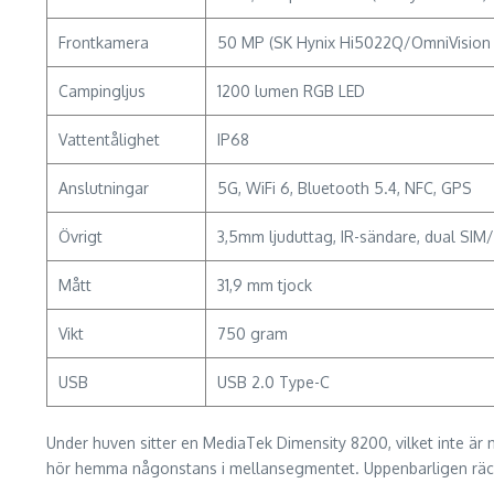
Frontkamera
50 MP (SK Hynix Hi5022Q/OmniVisio
Campingljus
1200 lumen RGB LED
Vattentålighet
IP68
Anslutningar
5G, WiFi 6, Bluetooth 5.4, NFC, GPS
Övrigt
3,5mm ljuduttag, IR-sändare, dual SI
Mått
31,9 mm tjock
Vikt
750 gram
USB
USB 2.0 Type-C
Under huven sitter en MediaTek Dimensity 8200, vilket inte 
hör hemma någonstans i mellansegmentet. Uppenbarligen räcker