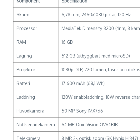
Komponent
Specifikation
Skärm
6,78 tum, 2460×1080 pixlar, 120 Hz
Processor
MediaTek Dimensity 8200 (4nm, 8 kärn
RAM
16 GB
Lagring
512 GB (utbyggbart med microSD)
Projektor
1080p DLP, 220 lumen, laser-autofoku
Batteri
17 600 mAh (68,1 Wh)
Laddning
120W snabbladdning, 10W reverse cha
Huvudkamera
50 MP Sony IMX766
Nattseendekamera
64 MP OmniVision OV64B1B
Telekamera
8 MP, 3× optisk zoom (SK Hynix HI847)