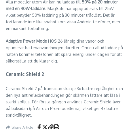
Alla modeller utom Air kan nu laddas till
50% på 20 minuter
med en 40W-laddare
. MagSafe har uppgraderats till 25W,
vilket betyder 50% laddning på 30 minuter trådlöst. Det är
fortfarande inte lika snabbt som vissa Android-telefoner, men
en markant förbättring.
Adaptive Power Mode
i iOS 26 lär sig dina vanor och
optimerar batterianvändningen därefter. Om du alltid laddar på
natten kommer telefonen att spara energi under dagen för att
säkerställa att du klarar dig.
Ceramic Shield 2
Ceramic Shield 2 på framsidan ska ge 3x bättre reptålighet och
den nya antireflexbehandlingen gör skärmen lättare att läsa i
starkt solljus. För första gången används Ceramic Shield även
på baksidan (på Air och Pro-modellerna), vilket ger 4x bättre
spricktålighet.
Share Article