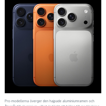
Pro-modellerna överger den hajpade aluminiumramen och