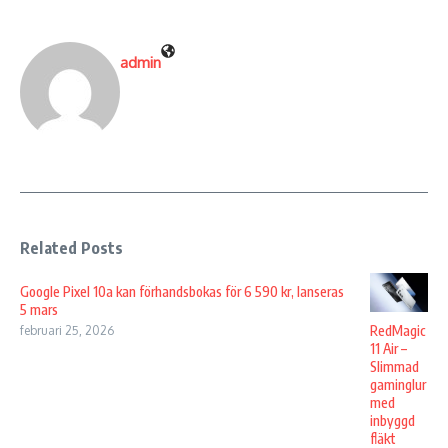
admin
Related Posts
Google Pixel 10a kan förhandsbokas för 6 590 kr, lanseras
5 mars
RedMagic
februari 25, 2026
11 Air –
Slimmad
gaminglur
med
inbyggd
fläkt