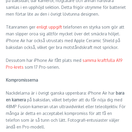
på baksidan, där kameror, högtalare och annan hårdvara
samlas i en upphöjd sektion. Detta frigör utrymme för batteriet
men förtar lite av den i övrigt lövtunna designen.
Titanramen ger
enligt uppgift
telefonen en styrka som gör att
man slipper oroa sig alltför mycket över det smäckra höljet.
iPhone Air har också utrustats med Apple Ceramic Shield på
baksidan också, vilket ger bra motståndskraft mot sprickor.
Dessutom har iPhone Air fått plats med
samma kraftfulla A19
Pro-krets
som 17 Pro-serien.
Kompromisserna
Nackdelarna är i övrigt ganska uppenbara: iPhone Air har
bara
en kamera
på baksidan, vilket betyder att du får nöja dig med
48MP Fusion-kameran utan ultravidvinkel eller teleobjektiv. För
många är detta en acceptabel kompromiss för att få en
telefon som är så tunn och lätt. Fotografi-entusiaster väljer
ändå en Pro-modell.